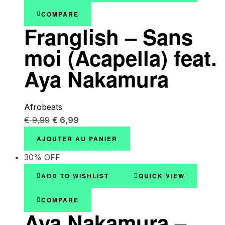
COMPARE
Franglish – Sans
moi (Acapella) feat.
Aya Nakamura
Afrobeats
€
9,99
€
6,99
AJOUTER AU PANIER
30% OFF
ADD TO WISHLIST
QUICK VIEW
COMPARE
Aya Nakamura –