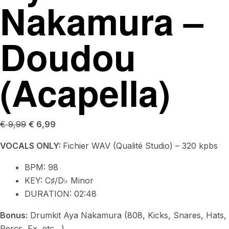
Nakamura –
Doudou
(Acapella)
€
9,99
€
6,99
VOCALS ONLY:
Fichier WAV (Qualité Studio) – 320 kpbs
BPM:
98
KEY:
C♯/D♭ Minor
DURATION: 02:48
Bonus:
Drumkit Aya Nakamura (808, Kicks, Snares, Hats,
Percs, Fx, etc…)