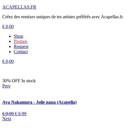
ACAPELLAS.FR
Créez des remixes uniques de tes artistes préférés avec Acapellas.fr.
€
0,00
Shop
Promos
Request
Contact
€
0,00
30% OFF
In stock
Prev
Aya Nakamura - Jolie nana (Acapella)
€
9,99
€
6,99
Next