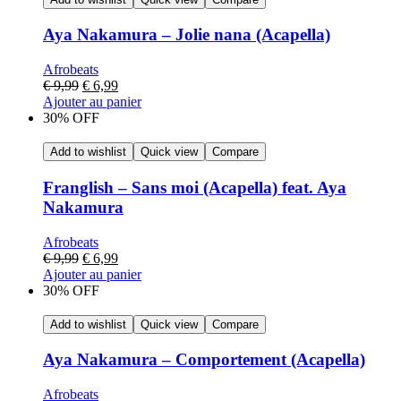
Aya Nakamura – Jolie nana (Acapella)
Afrobeats
€
9,99
€
6,99
Ajouter au panier
30% OFF
Add to wishlist
Quick view
Compare
Franglish – Sans moi (Acapella) feat. Aya
Nakamura
Afrobeats
€
9,99
€
6,99
Ajouter au panier
30% OFF
Add to wishlist
Quick view
Compare
Aya Nakamura – Comportement (Acapella)
Afrobeats