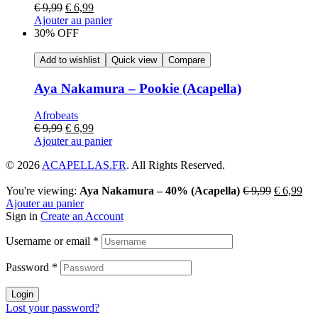
€
9,99
€
6,99
Ajouter au panier
30% OFF
Add to wishlist
Quick view
Compare
Aya Nakamura – Pookie (Acapella)
Afrobeats
€
9,99
€
6,99
Ajouter au panier
© 2026
ACAPELLAS.FR
. All Rights Reserved.
You're viewing:
Aya Nakamura – 40% (Acapella)
€
9,99
€
6,99
Ajouter au panier
Sign in
Create an Account
Username or email
*
Password
*
Login
Lost your password?