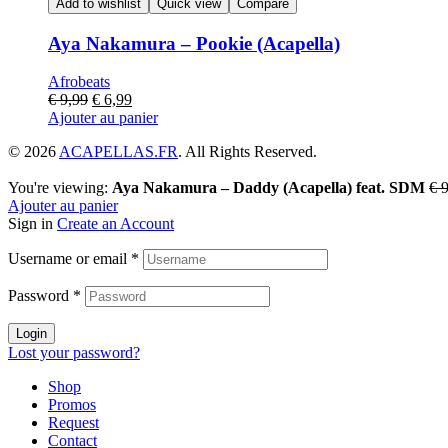
Add to wishlist
Quick view
Compare
Aya Nakamura – Pookie (Acapella)
Afrobeats
€
9,99
€
6,99
Ajouter au panier
© 2026
ACAPELLAS.FR
. All Rights Reserved.
You're viewing:
Aya Nakamura – Daddy (Acapella) feat. SDM
€
9
Ajouter au panier
Sign in
Create an Account
Username or email
*
Password
*
Login
Lost your password?
Shop
Promos
Request
Contact